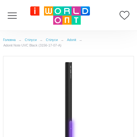
Головна
→
Стілуси
→
Стілуси
→
Adonit
→
Adonit Note UVC Black (3156-17-07-A)