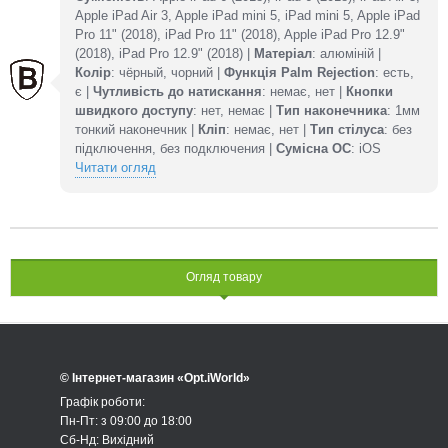
Apple iPad Air 3, Apple iPad mini 5, iPad mini 5, Apple iPad
Pro 11" (2018), iPad Pro 11" (2018), Apple iPad Pro 12.9"
(2018), iPad Pro 12.9" (2018) |
Матеріал
: алюміній |
Колір
: чёрный, чорний |
Функція Palm Rejection
: есть,
є |
Чутливість до натискання
: немає, нет |
Кнопки
швидкого доступу
: нет, немає |
Тип наконечника
: 1мм
тонкий наконечник |
Кліп
: немає, нет |
Тип стілуса
: без
підключення, без подключения |
Сумісна ОС
: iOS
Читати огляд
Огляд товару
© Інтернет-магазин «Opt.iWorld»
Графік роботи:
Пн-Пт: з 09:00 до 18:00
Сб-Нд: Вихідний