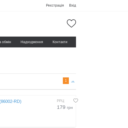
Реєстрація
Вхід
а обмін
Надходження
Контакти
1
→
 (86002-RD)
РРЦ:
179
грн