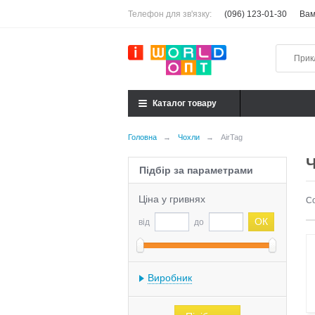
Телефон для зв'язку:
(096) 123-01-30
Вам
Каталог товару
Головна
→
Чохли
→
AirTag
Ч
Підбір за параметрами
Ціна у гривнях
С
від
до
Виробник