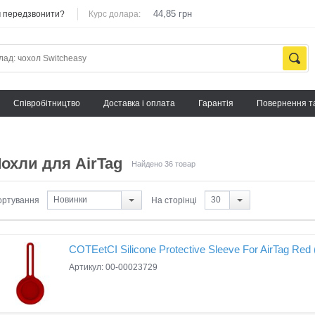
44,85 грн
 передзвонити?
Курс долара:
Cпівробітництво
Доставка і оплата
Гарантія
Повернення т
охли для AirTag
Найдено 36 товар
Новинки
30
ортування
На сторінці
COTEetCI Silicone Protective Sleeve For AirTag Red
Артикул: 00-00023729