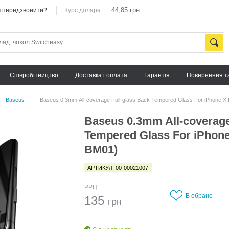
44,85 грн
 передзвонити?
Курс долара:
Cпівробітництво
Доставка і оплата
Гарантія
Повернення т
→
Baseus
→
Baseus 0.3mm All-coverage Full-glass Back Tempered Glass For iPhone 
Baseus 0.3mm All-coverage
Tempered Glass For iPhon
BM01)
АРТИКУЛ: 00-00021007
РРЦ:
В обране
135
грн