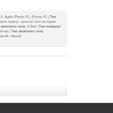
e X, Apple iPhone XS, iPhone XS |
Тип
днюю панель, захисне скло на задню
захисного скла
: 0.3мм |
Тип поверхні
:
ветная |
Тип захисного скла
:
чорний, чёрный