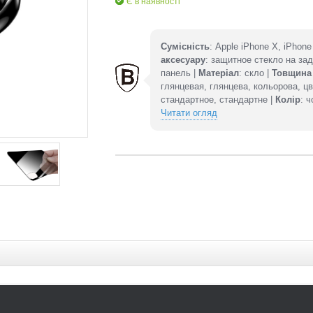
Є в наявності
Сумісність
: Apple iPhone X, iPhon
аксесуару
: защитное стекло на за
панель |
Матеріал
: скло |
Товщина 
глянцевая, глянцева, кольорова, ц
стандартное, стандартне |
Колір
: 
Читати огляд