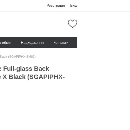
Реєстрація
Вхід
а обмін
Надходження
Контакти
X Black (SGAPIPHX-BM01)
 Full-glass Back
e X Black (SGAPIPHX-