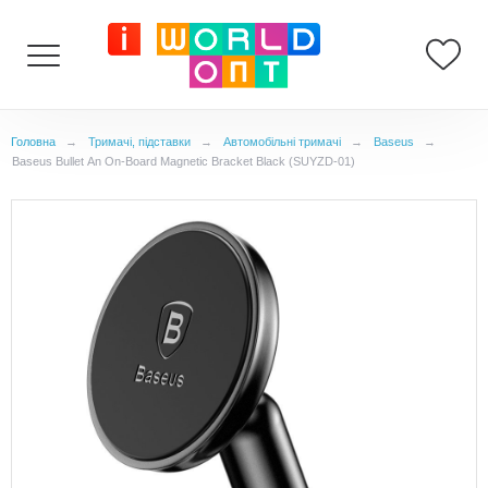
Головна
→
Тримачі, підставки
→
Автомобільні тримачі
→
Baseus
→
Baseus Bullet An On-Board Magnetic Bracket Black (SUYZD-01)