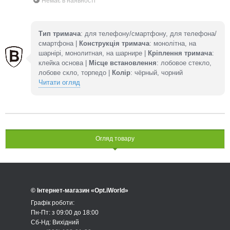
Немає в наявності
Тип тримача
: для телефону/смартфону, для телефона/
смартфона |
Конструкція тримача
: монолітна, на
шарнірі, монолитная, на шарнире |
Кріплення тримача
:
клейка основа |
Місце встановлення
: лобовое стекло,
лобове скло, торпедо |
Колір
: чёрный, чорний
Читати огляд
Огляд товару
© Інтернет-магазин «Opt.iWorld»
Графік роботи:
Пн-Пт: з 09:00 до 18:00
Сб-Нд: Вихідний