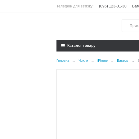
Телефон для зв'язку:
(096) 123-01-30
Вам
Каталог товару
Головна
→
Чохли
→
iPhone
→
Baseus
→