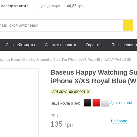
44,85 грн
 передзвонити?
Курс долара:
Cпівробітництво
Доставка і оплата
Гарантія
Повернення т
Baseus Happy Watching Supporting Case For iPhone X/XS Royal Blue (WIAPIPH8-LS15)
Baseus Happy Watching Su
iPhone X/XS Royal Blue (
АРТИКУЛ: 00-00020410
Інші кольори:
Дивитись всі
РРЦ:
В обране
135
грн