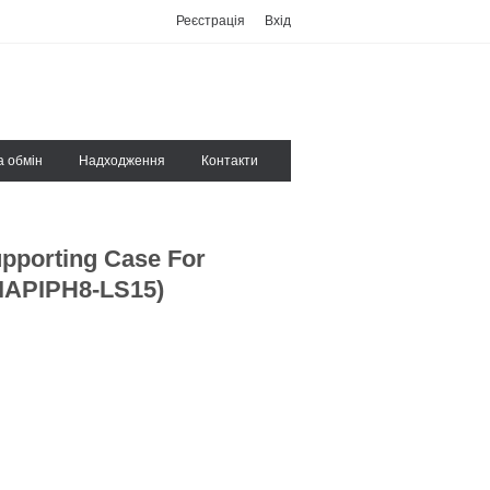
Реєстрація
Вхід
а обмін
Надходження
Контакти
pporting Case For
WIAPIPH8-LS15)