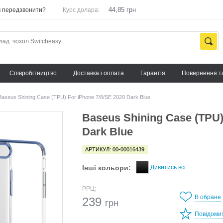
44,85 грн
 передзвонити?
Курс долара:
Cпівробітництво
Доставка і оплата
Гарантія
Повернення т
Baseus Shining Case (TPU) For iPhone 7/8/SE 2020 Dark Blue
Baseus Shining Case (TPU)
Dark Blue
АРТИКУЛ: 00-00016439
Інші кольори:
Дивитись всі
РРЦ:
В обране
239
грн
Повідоми