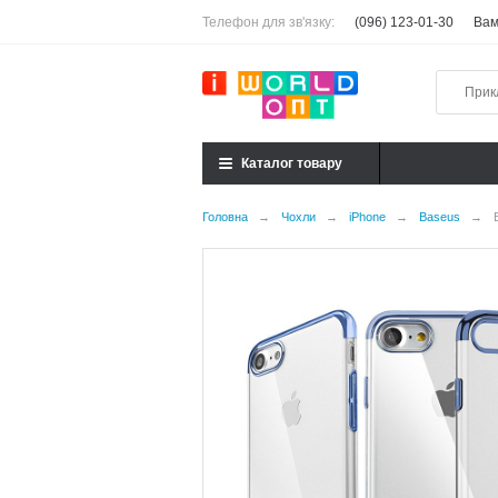
Телефон для зв'язку:
(096) 123-01-30
Вам
Каталог товару
Головна
→
Чохли
→
iPhone
→
Baseus
→