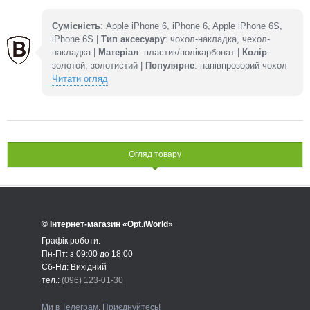
Сумісність
: Apple iPhone 6, iPhone 6, Apple iPhone 6S,
iPhone 6S |
Тип аксесуару
: чохол-накладка, чехол-
накладка |
Матеріал
: пластик/полікарбонат |
Колір
:
золотой, золотистий |
Популярне
: напівпрозорий чохол
Читати огляд
Огляд товару
© Інтернет-магазин «Opt.iWorld»
Графік роботи:
Пн-Пт: з 09:00 до 18:00
Сб-Нд: Вихідний
тел.:
(096) 123-01-30
Ми в Телеграм. Приєднуйтесь!