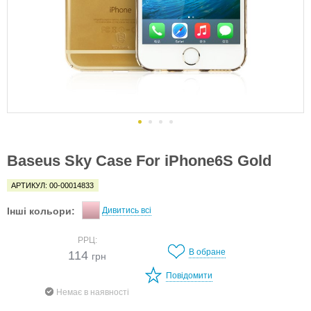
Baseus Sky Case For iPhone6S Gold
АРТИКУЛ: 00-00014833
Інші кольори:
Дивитись всі
РРЦ:
В обране
114
грн
Повідомити
Немає в наявності