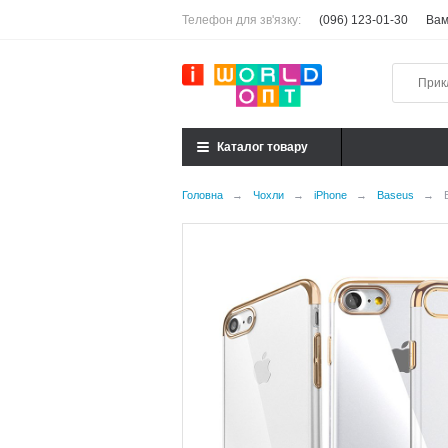
Телефон для зв'язку:
(096) 123-01-30
Вам
Каталог товару
Головна
→
Чохли
→
iPhone
→
Baseus
→