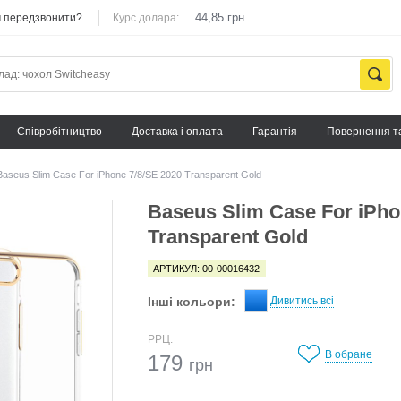
44,85 грн
 передзвонити?
Курс долара:
Cпівробітництво
Доставка і оплата
Гарантія
Повернення т
Baseus Slim Case For iPhone 7/8/SE 2020 Transparent Gold
Baseus Slim Case For iPho
Transparent Gold
АРТИКУЛ: 00-00016432
Інші кольори:
Дивитись всі
РРЦ:
В обране
179
грн