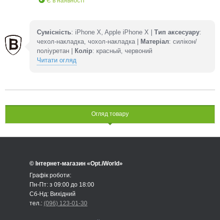
Є в наявності
Сумісність
: iPhone X, Apple iPhone X |
Тип аксесуару
:
чехол-накладка, чохол-накладка |
Матеріал
: силікон/
поліуретан |
Колір
: красный, червоний
Читати огляд
Огляд товару
© Інтернет-магазин «Opt.iWorld»
Графік роботи:
Пн-Пт: з 09:00 до 18:00
Сб-Нд: Вихідний
тел.:
(096) 123-01-30