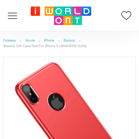
Головна
→
Чохли
→
iPhone
→
Baseus
→
Baseus Soft Case Red For iPhone X (WIAPIPHX-SJ09)