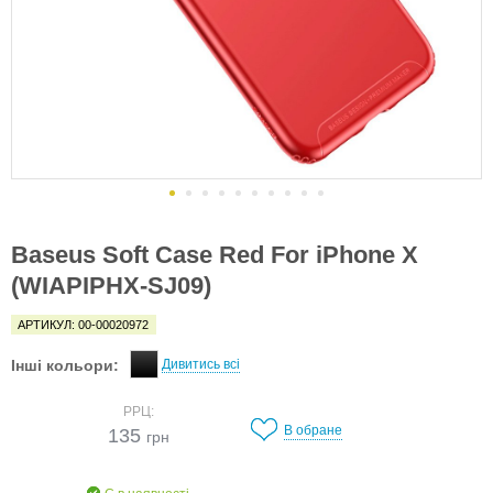
Baseus Soft Case Red For iPhone X
(WIAPIPHX-SJ09)
АРТИКУЛ: 00-00020972
Інші кольори:
Дивитись всі
РРЦ:
В обране
135
грн