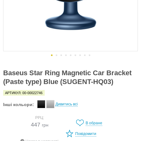
Baseus Star Ring Magnetic Car Bracket
(Paste type) Blue (SUGENT-HQ03)
АРТИКУЛ: 00-00022746
Інші кольори:
Дивитись всі
РРЦ:
В обране
447
грн
Повідомити