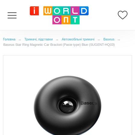
Головна
→
Тримачі, підставки
→
Автомобільні тримачі
→
Baseus
→
Baseus Star Ring Magnetic Car Bracket (Paste type) Blue (SUGENT-HQ03)