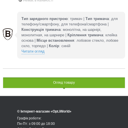
Немає в наявності
Тип зарядного пристрою
: тримач |
Тип тримача
: для
телефону/смартфону, для телефона/смартфона |
Конструкція тримача
: монолітна, на шарнірі,
монолитная, на шарнире |
Кріплення тримача
: клейка
основа |
Місце встановлення
: лобовое стекло, лобове
скло, торпедо |
Колір
: синій
Читати огляд
Огляд товару
© Інтернет-магазин «Opt.iWorld»
Графік роботи:
Пн-Пт: з 09:00 до 18:00