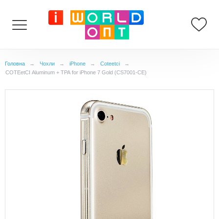
Головна
→
Чохли
→
iPhone
→
Coteetci
→
COTEetCI Aluminum + TPA for iPhone 7 Gold (CS7001-CE)