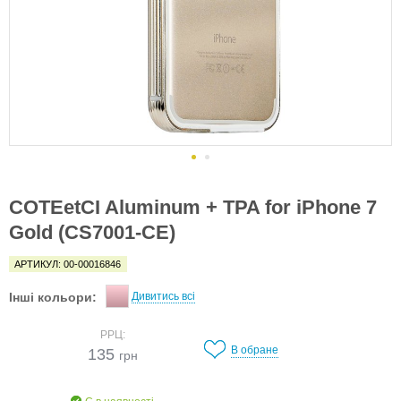
COTEetCI Aluminum + TPA for iPhone 7
Gold (CS7001-CE)
АРТИКУЛ: 00-00016846
Інші кольори:
Дивитись всі
РРЦ:
В обране
135
грн