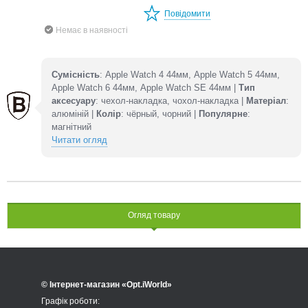
Повідомити
Немає в наявності
Сумісність
: Apple Watch 4 44мм, Apple Watch 5 44мм,
Apple Watch 6 44мм, Apple Watch SE 44мм |
Тип
аксесуару
: чехол-накладка, чохол-накладка |
Матеріал
:
алюміній |
Колір
: чёрный, чорний |
Популярне
:
магнітний
Читати огляд
Огляд товару
© Інтернет-магазин «Opt.iWorld»
Графік роботи: