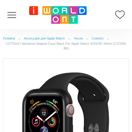
Головна
→
Аксесуари для Apple Watch
→
Чохли
→
Coteetci
→
COTEetCI Aluminum Magnet Case Black For Apple Watch 4/5/6/SE 44mm (CS7058-
BK)