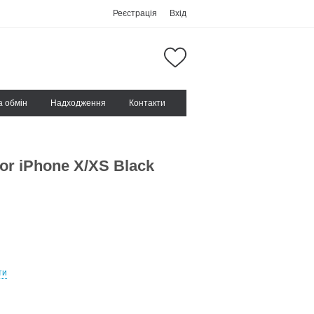
Реєстрація
Вхід
а обмін
Надходження
Контакти
or iPhone X/XS Black
ти