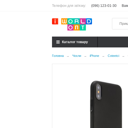
Телефон для зв'язку:
(096) 123-01-30
Вам
Каталог товару
Головна
→
Чохли
→
iPhone
→
Coteetci
→