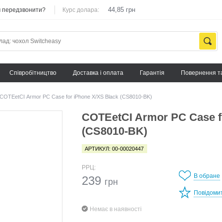
44,85 грн
 передзвонити?
Курс долара:
Cпівробітництво
Доставка і оплата
Гарантія
Повернення т
COTEetCI Armor PC Case for iPhone X/XS Black (CS8010-BK)
COTEetCI Armor PC Case f
(CS8010-BK)
АРТИКУЛ: 00-00020447
РРЦ:
В обране
239
грн
Повідоми
Немає в наявності