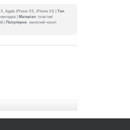
e X, Apple iPhone XS, iPhone XS |
Тип
-накладка |
Матеріал
: пластик/
ий |
Популярне
: захисний чохол