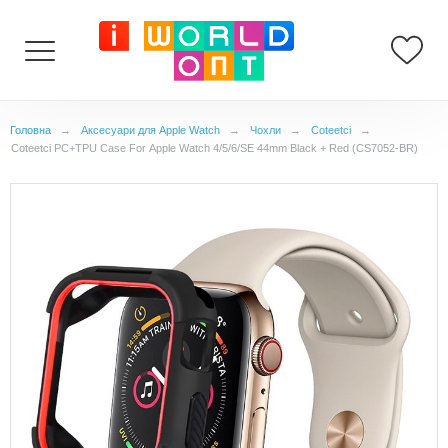
Головна
→
Аксесуари для Apple Watch
→
Чохли
→
Coteetci
→
Coteetci PC+TPU Case For Apple Watch 4/5/6/SE 44mm Black + Red (CS7052-BR)