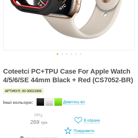
Coteetci PC+TPU Case For Apple Watch
4/5/6/SE 44mm Black + Red (CS7052-BR)
АРТИКУЛ: 00-00021806
Інші кольори:
Дивитись всі
РРЦ:
В обране
269
грн
Повідомити