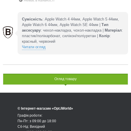
Немає в наявності
Сумісність
: Apple Watch 4 44мм, Apple Watch 5 44мм,
Apple Watch 6 44мм, Apple Watch SE 44мм |
Тип
аксесуару
: чехол-накладка, чохол-накладка |
Матеріал
:
пластик/полікарбонат, силікон/поліуретан |
Колір
:
красный, червоний
Читати огляд
Огляд товару
© Інтернет-магазин «Opt.iWorld»
Графік роботи:
Пн-Пт: з 09:00 до 18:00
Сб-Нд: Вихідний