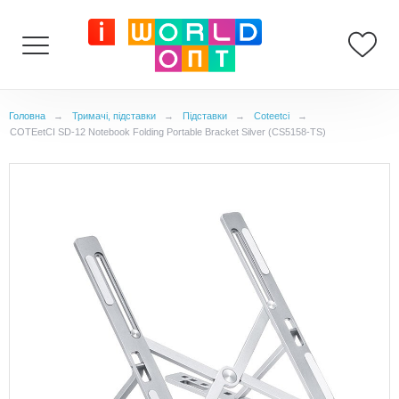
Головна
→
Тримачі, підставки
→
Підставки
→
Coteetci
→
COTEetCI SD-12 Notebook Folding Portable Bracket Silver (CS5158-TS)