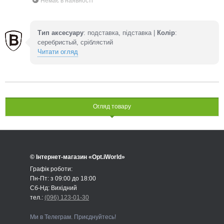
Немає в наявності
Тип аксесуару
: подставка, підставка |
Колір
:
серебристый, сріблястий
Читати огляд
Огляд товару
© Інтернет-магазин «Opt.iWorld»
Графік роботи:
Пн-Пт: з 09:00 до 18:00
Сб-Нд: Вихідний
тел.:
(096) 123-01-30
Ми в Телеграм. Приєднуйтесь!