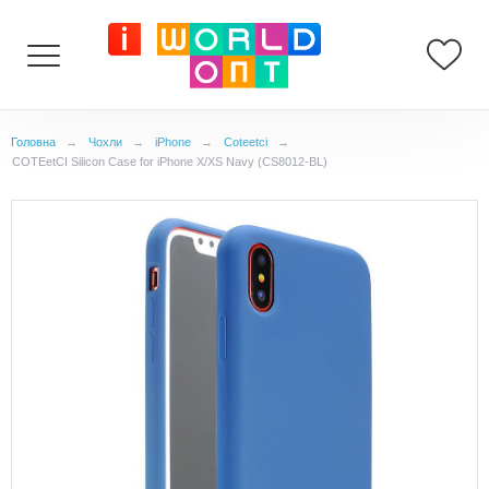
Головна
→
Чохли
→
iPhone
→
Coteetci
→
COTEetCI Silicon Case for iPhone X/XS Navy (CS8012-BL)