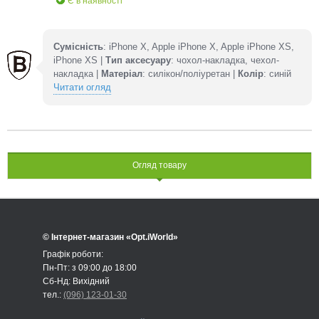
Є в наявності
Сумісність
: iPhone X, Apple iPhone X, Apple iPhone XS,
iPhone XS |
Тип аксесуару
: чохол-накладка, чехол-
накладка |
Матеріал
: силікон/поліуретан |
Колір
: синій
Читати огляд
Огляд товару
© Інтернет-магазин «Opt.iWorld»
Графік роботи:
Пн-Пт: з 09:00 до 18:00
Сб-Нд: Вихідний
тел.:
(096) 123-01-30