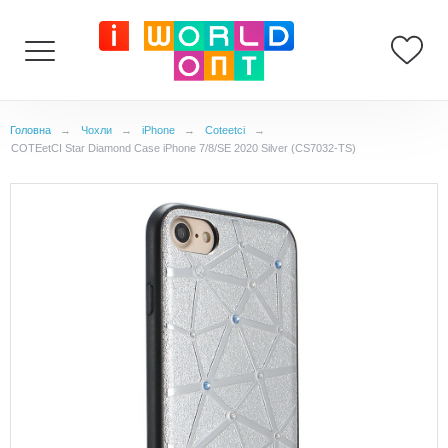
Головна
→
Чохли
→
iPhone
→
Coteetci
→
COTEetCI Star Diamond Case iPhone 7/8/SE 2020 Silver (CS7032-TS)