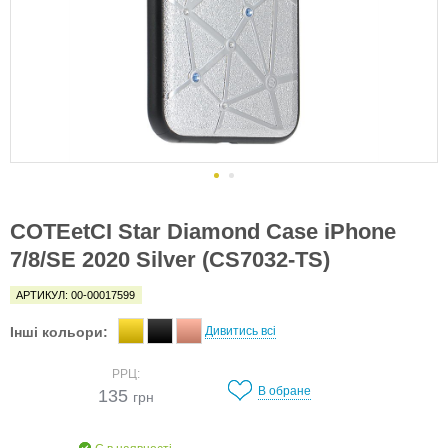
COTEetCI Star Diamond Case iPhone
7/8/SE 2020 Silver (CS7032-TS)
АРТИКУЛ: 00-00017599
Інші кольори:
Дивитись всі
РРЦ:
В обране
135
грн