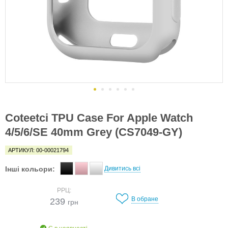
Coteetci TPU Case For Apple Watch
4/5/6/SE 40mm Grey (CS7049-GY)
АРТИКУЛ: 00-00021794
Інші кольори:
Дивитись всі
РРЦ:
В обране
239
грн