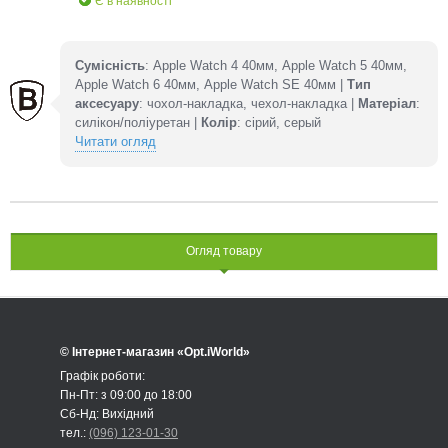
Є в наявності
Сумісність
: Apple Watch 4 40мм, Apple Watch 5 40мм,
Apple Watch 6 40мм, Apple Watch SE 40мм |
Тип
аксесуару
: чохол-накладка, чехол-накладка |
Матеріал
:
силікон/поліуретан |
Колір
: сірий, серый
Читати огляд
Огляд товару
© Інтернет-магазин «Opt.iWorld»
Графік роботи:
Пн-Пт: з 09:00 до 18:00
Сб-Нд: Вихідний
тел.:
(096) 123-01-30