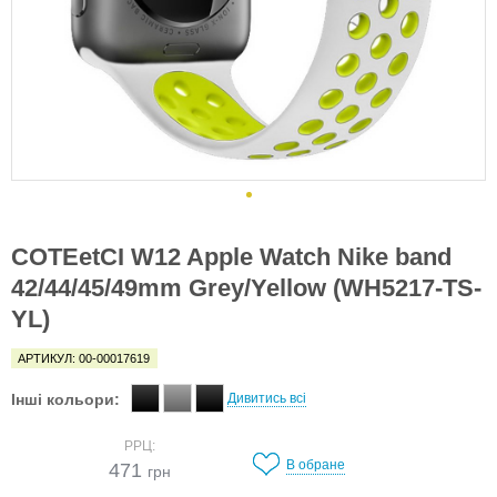
COTEetCI W12 Apple Watch Nike band
42/44/45/49mm Grey/Yellow (WH5217-TS-
YL)
АРТИКУЛ: 00-00017619
Інші кольори:
Дивитись всі
РРЦ:
В обране
471
грн