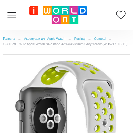
Головна
→
Аксесуари для Apple Watch
→
Ремінці
→
Coteetci
→
COTEetCI W12 Apple Watch Nike band 42/44/45/49mm Grey/Yellow (WH5217-TS-YL)