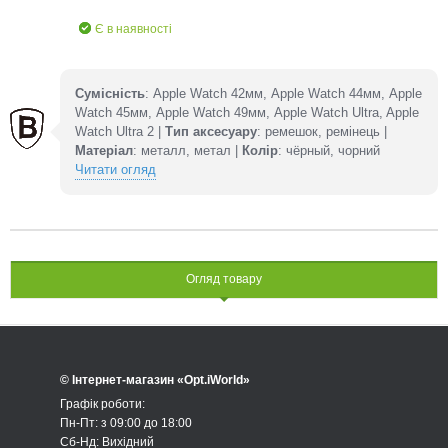
Є в наявності
Сумісність
: Apple Watch 42мм, Apple Watch 44мм, Apple
Watch 45мм, Apple Watch 49мм, Apple Watch Ultra, Apple
Watch Ultra 2 |
Тип аксесуару
: ремешок, ремінець |
Матеріал
: металл, метал |
Колір
: чёрный, чорний
Читати огляд
Огляд товару
© Інтернет-магазин «Opt.iWorld»
Графік роботи:
Пн-Пт: з 09:00 до 18:00
Сб-Нд: Вихідний