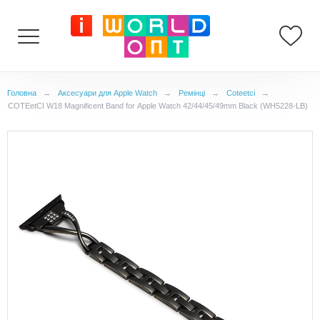
Головна
→
Аксесуари для Apple Watch
→
Ремінці
→
Coteetci
→
COTEetCI W18 Magnificent Band for Apple Watch 42/44/45/49mm Black (WH5228-LB)