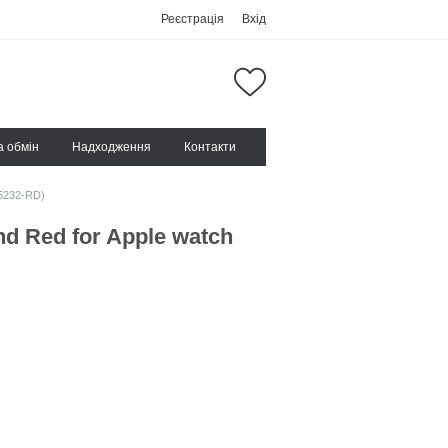
Реєстрація
Вхід
а обмін
Надходження
Контакти
H5232-RD)
d Red for Apple watch