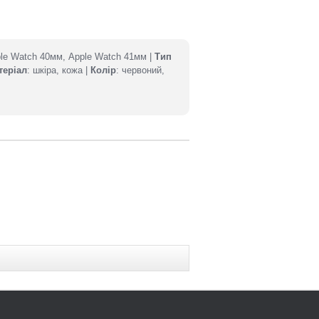
ple Watch 40мм, Apple Watch 41мм |
Тип
теріал
: шкіра, кожа |
Колір
: червоний,