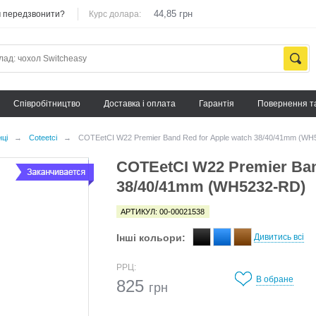
44,85 грн
 передзвонити?
Курс долара:
Cпівробітництво
Доставка і оплата
Гарантія
Повернення т
нці
→
Coteetci
→
COTEetCI W22 Premier Band Red for Apple watch 38/40/41mm (W
COTEetCI W22 Premier Ban
38/40/41mm (WH5232-RD)
АРТИКУЛ: 00-00021538
Інші кольори:
Дивитись всі
РРЦ:
В обране
825
грн