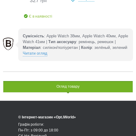
327
грн
Є в наявності
Сумісність
: Apple Watch 38мм, Apple Watch 40мм, Apple
Watch 41мм |
Тип аксесуару
: ремінець, ремешок |
Матеріал
: силікон/поліуретан |
Колір
: зелёный, зелений
Читати огляд
Огляд товару
© Інтернет-магазин «Opt.iWorld»
Графік роботи:
Пн-Пт: з 09:00 до 18:00