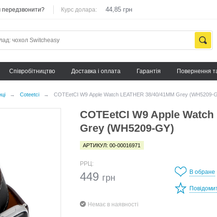
44,85 грн
 передзвонити?
Курс долара:
Cпівробітництво
Доставка і оплата
Гарантія
Повернення т
нці
→
Coteetci
→
COTEetCI W9 Apple Watch LEATHER 38/40/41MM Grey (WH5209-
COTEetCI W9 Apple Watch
Grey (WH5209-GY)
АРТИКУЛ: 00-00016971
РРЦ:
В обране
449
грн
Повідоми
Немає в наявності