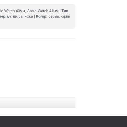
ple Watch 40мм, Apple Watch 41мм |
Тип
теріал
: шкіра, кожа |
Колір
: серый, сірий