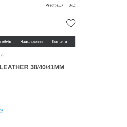
Реєстрація
Вхід
а обмін
Надходження
Контакти
GY)
 LEATHER 38/40/41MM
ти