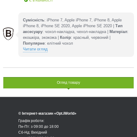
Є в наявності
Сумісність
: iPhone 7, Apple iPhone 7, iPhone 8, Apple
iPhone 8, iPhone SE 2020, Apple iPhone SE 2020 |
Тип
аксесуару
: чохол-накладка, чехол-накладка |
Матеріал
:
екошкіра, экокожа |
Колір
: красный, червоний |
Популярне
: елітний чохол
Читати огляд
Огляд товару
© Інтернет-магазин «Opt.iWorld»
Графік роботи:
Пн-Пт: з 09:00 до 18:00
Сб-Нд: Вихідний