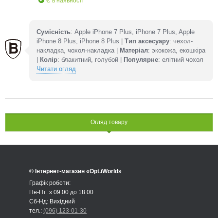
Є в наявності
Сумісність
: Apple iPhone 7 Plus, iPhone 7 Plus, Apple
iPhone 8 Plus, iPhone 8 Plus |
Тип аксесуару
: чехол-
накладка, чохол-накладка |
Матеріал
: экокожа, екошкіра
|
Колір
: блакитний, голубой |
Популярне
: елітний чохол
Читати огляд
Огляд товару
© Інтернет-магазин «Opt.iWorld»
Графік роботи:
Пн-Пт: з 09:00 до 18:00
Сб-Нд: Вихідний
тел.:
(096) 123-01-30