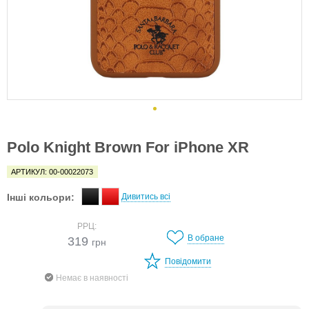
Polo Knight Brown For iPhone XR
АРТИКУЛ: 00-00022073
Інші кольори:
Дивитись всі
РРЦ:
В обране
319
грн
Повідомити
Немає в наявності