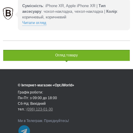
Сумісність
: iPhone XR, Apple iPhone XR |
Тип
аксесуару
: чохол-накладка, чехол-накладка |
Колір
:
коричневый, коричневий
Читати огляд
Огляд товару
© Інтернет-магазин «Opt.iWorld»
Графік роботи:
Пн-Пт: з 09:00 до 18:00
Сб-Нд: Вихідний
тел.:
(096) 123-01-30
Ми в Телеграм. Приєднуйтесь!