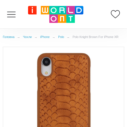
Головна
→
Чохли
→
iPhone
→
Polo
→
Polo Knight Brown For iPhone XR