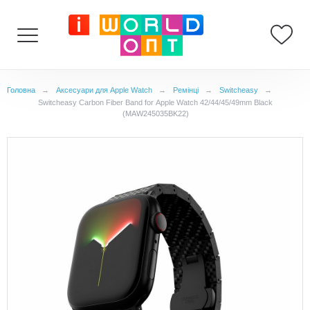
Головна
→
Аксесуари для Apple Watch
→
Ремінці
→
Switcheasy
→
Switcheasy Carbon Fiber Band for Apple Watch 42/44/45/49mm Black
(MAW245035BK22)