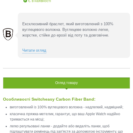
Є в наявності
Ексклюзивний браслет, який виготовлений з 100%
вуглецевого волокна. Вуглецеве волокно легке,
жорстке, стійке до ерозії від поту та довговічне.
Читати огляд
Огляд товару
Особливості Switcheasy Carbon Fiber Band:
виготовлений із 100% вуглецевого волокна - надлегкий, надміцний;
класична пряжка-метелик, гарантує, що ваш Apple Watch надійно
тримається на місці;
легко регульовані ланки - додайте або видаліть ланки, щоб
підлаштувати ремінець під зап'ястя за допомогою інструменту, що