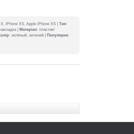
e X, iPhone XS, Apple iPhone XS |
Тип
-накладка |
Матеріал
: пластик/
Колір
: зелёный, зелений |
Популярне
: