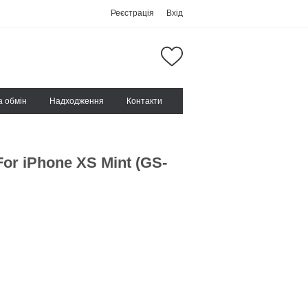
Реєстрація
Вхід
а обмін
Надходження
Контакти
For iPhone XS Mint (GS-