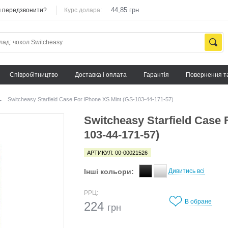
44,85 грн
 передзвонити?
Курс долара:
Cпівробітництво
Доставка і оплата
Гарантія
Повернення т
→
Switcheasy Starfield Case For iPhone XS Mint (GS-103-44-171-57)
Switcheasy Starfield Case 
103-44-171-57)
АРТИКУЛ: 00-00021526
Інші кольори:
Дивитись всі
РРЦ:
В обране
224
грн