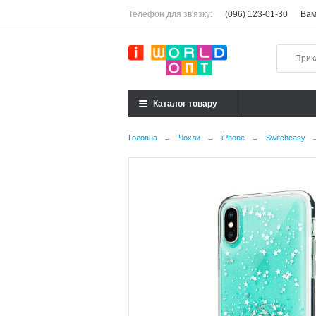
Телефон для зв'язку:
(096) 123-01-30
Вам
Каталог товару
Головна
→
Чохли
→
iPhone
→
Switcheasy