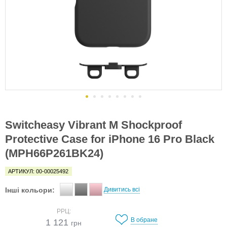
Switcheasy Vibrant M Shockproof
Protective Case for iPhone 16 Pro Black
(MPH66P261BK24)
АРТИКУЛ: 00-00025492
Інші кольори:
Дивитись всі
РРЦ:
В обране
1 121
грн