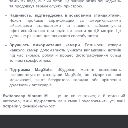
таких як вода, сніг чи пісок. Це знижує ризик пошкоджень
та продовжує термін служби пристрою.
Надійність, підтверджена військовими стандартами
.
Чохол пройшов сертифікацію за американськими
військовими стандартами на падіння, забезпечуючи
ефективний захист при падінні з висоти до 4,8 метрів. Це
ідеальне рішення для активного способу життя.
Зручність використання камери
. Розширені отвори
навколо камер допомагають уникати випадкових дотиків
під час зйомки, роблячи процес фотографування більш
точним і комфортним.
Підтримка MagSafe
. Вбудовані магніти дозволяють
використовувати аксесуари MagSafe, що відкриває нові
можливості, як-от бездротова зарядка або кріплення
додаткових аксесуарів.
Switcheasy Vibrant M
— це не лише захист, а й стильний
аксесуар, який підкреслить ваш смак і задовольнить усі ваші
потреби у функціональності.