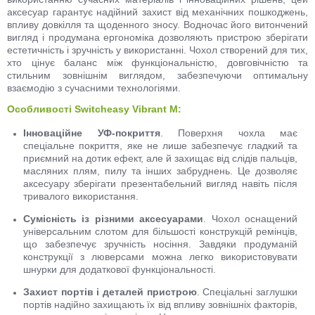
аксесуар гарантує надійний захист від механічних пошкоджень,
впливу довкілля та щоденного зносу. Водночас його витончений
вигляд і продумана ергономіка дозволяють пристрою зберігати
естетичність і зручність у використанні. Чохол створений для тих,
хто цінує баланс між функціональністю, довговічністю та
стильним зовнішнім виглядом, забезпечуючи оптимальну
взаємодію з сучасними технологіями.
Особливості Switcheasy Vibrant M:
Інноваційне УФ-покриття
. Поверхня чохла має
спеціальне покриття, яке не лише забезпечує гладкий та
приємний на дотик ефект, але й захищає від слідів пальців,
масляних плям, пилу та інших забруднень. Це дозволяє
аксесуару зберігати презентабельний вигляд навіть після
тривалого використання.
Сумісність із різними аксесуарами
. Чохол оснащений
універсальним слотом для більшості конструкцій ремінців,
що забезпечує зручність носіння. Завдяки продуманій
конструкції з люверсами можна легко використовувати
шнурки для додаткової функціональності.
Захист портів і деталей пристрою
. Спеціальні заглушки
портів надійно захищають їх від впливу зовнішніх факторів,