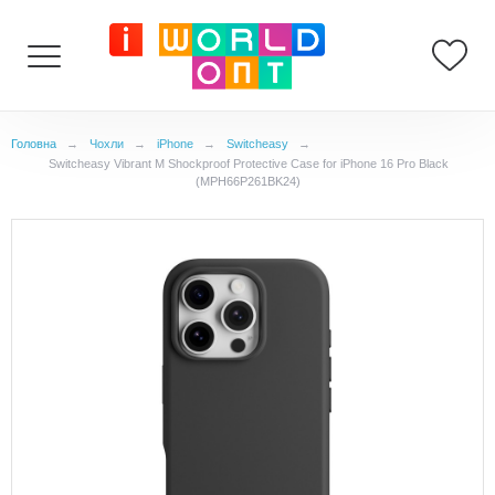
Головна
→
Чохли
→
iPhone
→
Switcheasy
→
Switcheasy Vibrant M Shockproof Protective Case for iPhone 16 Pro Black
(MPH66P261BK24)