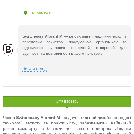
Є в наявності
Switcheasy Vibrant M
— це стильний і надійний чохол із
передовим захистом, продуманою ергономікою та
підтримкою сучасних технологій, створений для
зручності та довговічності вашого пристрою.
Читати огляд
Огляд товару
Чохол
Switcheasy Vibrant M
поєднує стильний дизайн, передові
технології захисту та практичність, забезпечуючи найвищий
рівень комфорту та безпеки для вашого пристрою. Завдяки
використанню сучасних матеріалів і інноваційних рішень, цей