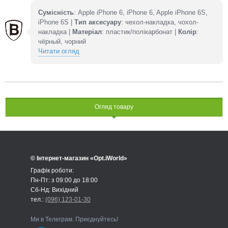
Сумісність
: Apple iPhone 6, iPhone 6, Apple iPhone 6S,
iPhone 6S |
Тип аксесуару
: чехол-накладка, чохол-
накладка |
Матеріал
: пластик/полікарбонат |
Колір
:
чёрный, чорний
Читати огляд
Огляд товару
© Інтернет-магазин «Opt.iWorld»
Графік роботи:
Пн-Пт: з 09:00 до 18:00
Сб-Нд: Вихідний
тел.:
(096) 123-01-30
Ми в Телеграм. Приєднуйтесь!