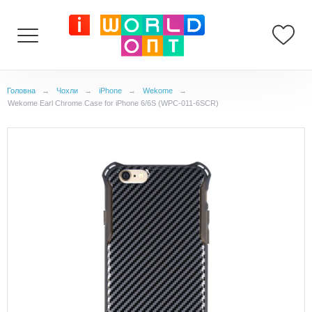
Головна
→
Чохли
→
iPhone
→
Wekome
→
Wekome Earl Chrome Case for iPhone 6/6S (WPC-011-6SCR)