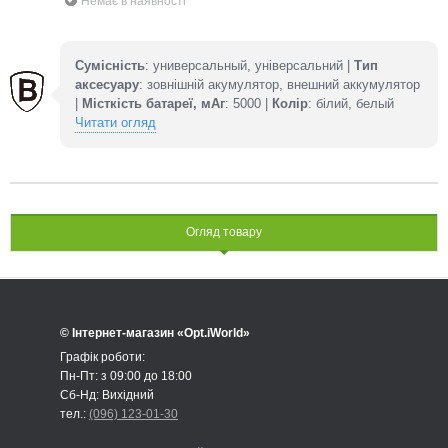
Немає в наявності
Сумісність
: универсальный, універсальний |
Тип
аксесуару
: зовнішній акумулятор, внешний аккумулятор
|
Місткість батареї, мАг
: 5000 |
Колір
: білий, белый
Читати огляд
Огляд товару
© Інтернет-магазин «Opt.iWorld»
Графік роботи:
Пн-Пт: з 09:00 до 18:00
Сб-Нд: Вихідний
тел.:
(096) 123-01-30