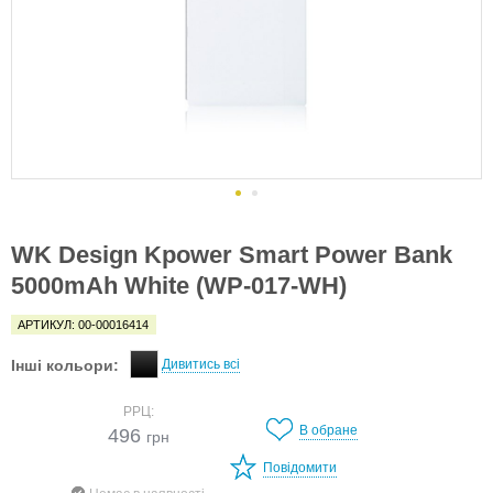
WK Design Kpower Smart Power Bank
5000mAh White (WP-017-WH)
АРТИКУЛ: 00-00016414
Інші кольори:
Дивитись всі
РРЦ:
В обране
496
грн
Повідомити