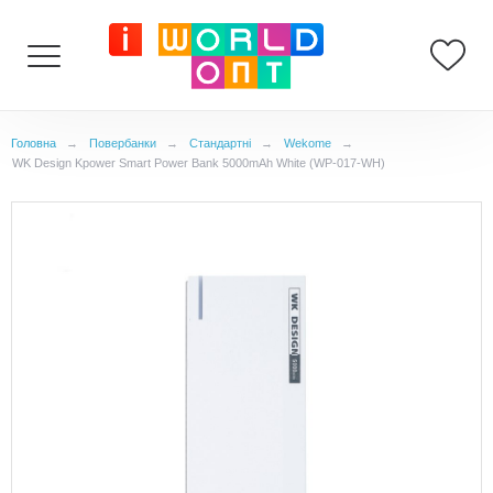
Головна
→
Повербанки
→
Стандартні
→
Wekome
→
WK Design Kpower Smart Power Bank 5000mAh White (WP-017-WH)