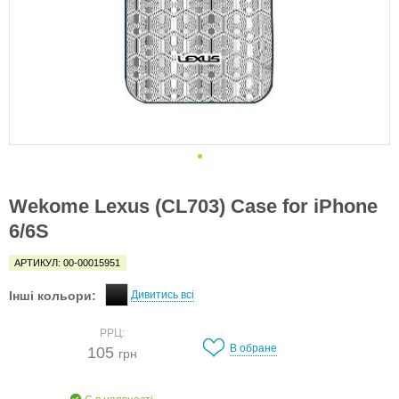
Wekome Lexus (CL703) Case for iPhone
6/6S
АРТИКУЛ: 00-00015951
Інші кольори:
Дивитись всі
РРЦ:
В обране
105
грн