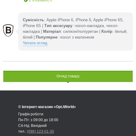
Є в наявності
Сумісність
: Apple iPhone 6, iPhone 6, Apple iPhone 6S,
iPhone 6S |
Тип аксесуару
: чохол-накладка, чехол-
накладка |
Матеріал
: силікон/поліуретан |
Колір
: белый,
білий |
Популярне
: чохол з малюнком
Читати огляд
Огляд товару
© Інтернет-магазин «Opt.iWorld»
Графік роботи:
Пн-Пт: з 09:00 до 18:00
Сб-Нд: Вихідний
тел.:
(096) 123-01-30