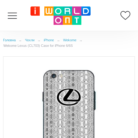
Головна
→
Чохли
→
iPhone
→
Wekome
→
Wekome Lexus (CL703) Case for iPhone 6/6S