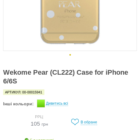
Wekome Pear (CL222) Case for iPhone
6/6S
АРТИКУЛ: 00-00015941
Інші кольори:
Дивитись всі
РРЦ:
В обране
105
грн