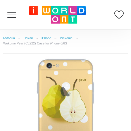
Головна
→
Чохли
→
iPhone
→
Wekome
→
Wekome Pear (CL222) Case for iPhone 6/6S