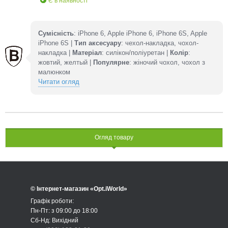
Є в наявності
Сумісність
: iPhone 6, Apple iPhone 6, iPhone 6S, Apple
iPhone 6S |
Тип аксесуару
: чехол-накладка, чохол-
накладка |
Матеріал
: силікон/поліуретан |
Колір
:
жовтий, желтый |
Популярне
: жіночий чохол, чохол з
малюнком
Читати огляд
Огляд товару
© Інтернет-магазин «Opt.iWorld»
Графік роботи:
Пн-Пт: з 09:00 до 18:00
Сб-Нд: Вихідний