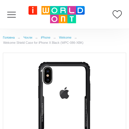
Головна
→
Чохли
→
iPhone
→
Wekome
→
Wekome Shield Case for iPhone X Black (WPC-086-XBK)