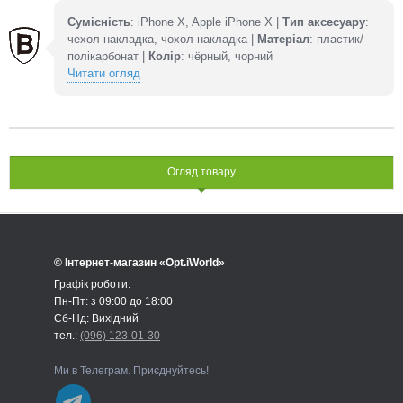
Сумісність
: iPhone X, Apple iPhone X |
Тип аксесуару
:
чехол-накладка, чохол-накладка |
Матеріал
: пластик/
полікарбонат |
Колір
: чёрный, чорний
Читати огляд
Огляд товару
© Інтернет-магазин «Opt.iWorld»
Графік роботи:
Пн-Пт: з 09:00 до 18:00
Сб-Нд: Вихідний
тел.:
(096) 123-01-30
Ми в Телеграм. Приєднуйтесь!