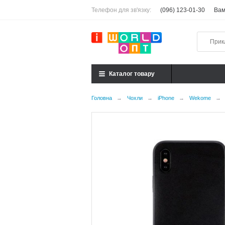
Телефон для зв'язку:
(096) 123-01-30
Вам
Каталог товару
Головна
→
Чохли
→
iPhone
→
Wekome
→