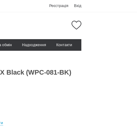
Реєстрація
Вхід
а обмін
Надходження
Контакти
 X Black (WPC-081-BK)
ти