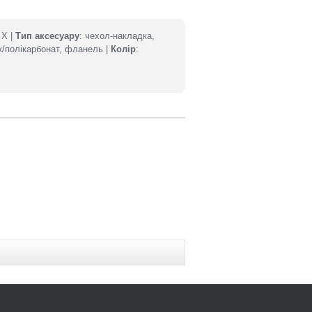
 X |
Тип аксесуару
: чехол-накладка,
к/полікарбонат, фланель |
Колір
: