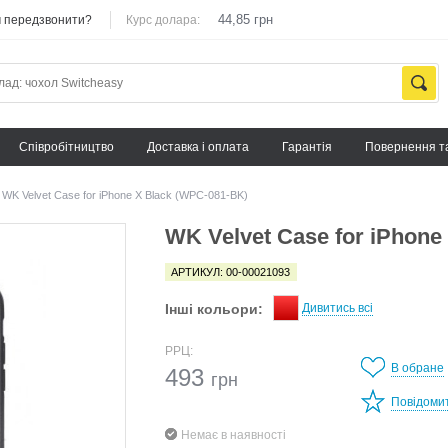
44,85 грн
 передзвонити?
Курс долара:
Cпівробітництво
Доставка і оплата
Гарантія
Повернення т
WK Velvet Case for iPhone X Black (WPC-081-BK)
WK Velvet Case for iPhone
АРТИКУЛ: 00-00021093
Інші кольори:
Дивитись всі
РРЦ:
В обране
493
грн
Повідоми
Немає в наявності