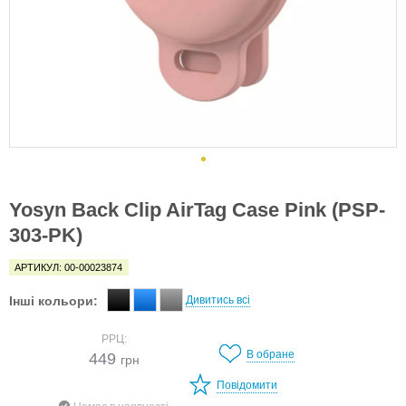
Yosyn Back Clip AirTag Case Pink (PSP-
303-PK)
АРТИКУЛ: 00-00023874
Інші кольори:
Дивитись всі
РРЦ:
В обране
449
грн
Повідомити