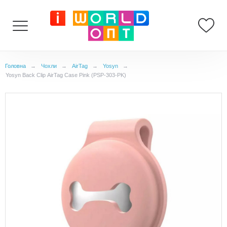
Головна
→
Чохли
→
AirTag
→
Yosyn
→
Yosyn Back Clip AirTag Case Pink (PSP-303-PK)