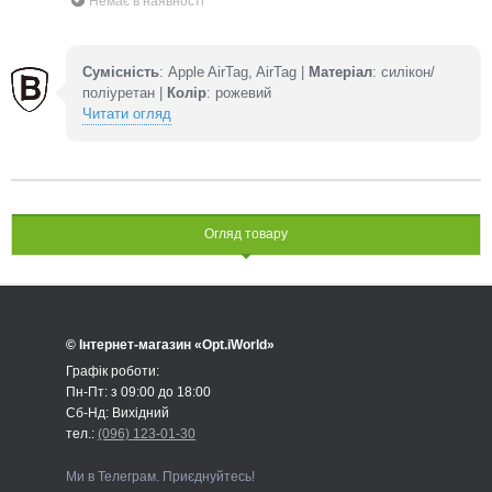
Немає в наявності
Сумісність
: Apple AirTag, AirTag |
Матеріал
: силікон/
поліуретан |
Колір
: рожевий
Читати огляд
Огляд товару
© Інтернет-магазин «Opt.iWorld»
Графік роботи:
Пн-Пт: з 09:00 до 18:00
Сб-Нд: Вихідний
тел.:
(096) 123-01-30
Ми в Телеграм. Приєднуйтесь!