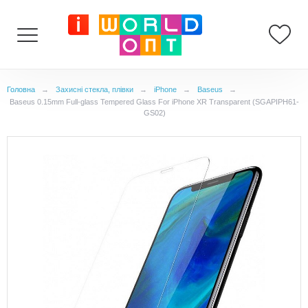
Головна
→
Захисні стекла, плівки
→
iPhone
→
Baseus
→
Baseus 0.15mm Full-glass Tempered Glass For iPhone XR Transparent (SGAPIPH61-
GS02)