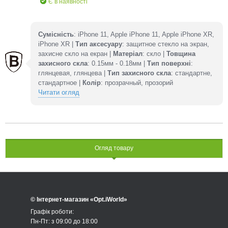
Є в наявності
Сумісність
: iPhone 11, Apple iPhone 11, Apple iPhone XR,
iPhone XR |
Тип аксесуару
: защитное стекло на экран,
захисне скло на екран |
Матеріал
: скло |
Товщина
захисного скла
: 0.15мм - 0.18мм |
Тип поверхні
:
глянцевая, глянцева |
Тип захисного скла
: стандартне,
стандартное |
Колір
: прозрачный, прозорий
Читати огляд
Огляд товару
© Інтернет-магазин «Opt.iWorld»
Графік роботи:
Пн-Пт: з 09:00 до 18:00