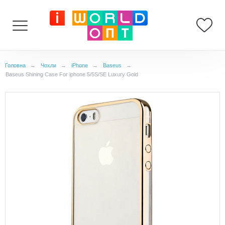
Головна
→
Чохли
→
iPhone
→
Baseus
→
Baseus Shining Case For iphone 5/5S/SE Luxury Gold