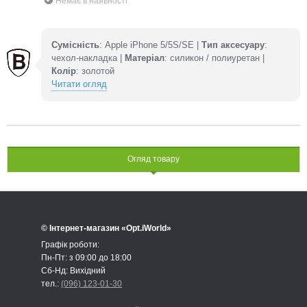
Немає в наявності
Сумісність
: Apple iPhone 5/5S/SE |
Тип аксесуару
:
чехол-накладка |
Матеріал
: силикон / полиуретан |
Колір
: золотой
Читати огляд
Огляд товару
© Інтернет-магазин «Opt.iWorld»
Графік роботи:
Пн-Пт: з 09:00 до 18:00
Сб-Нд: Вихідний
тел.:
(096) 123-01-30