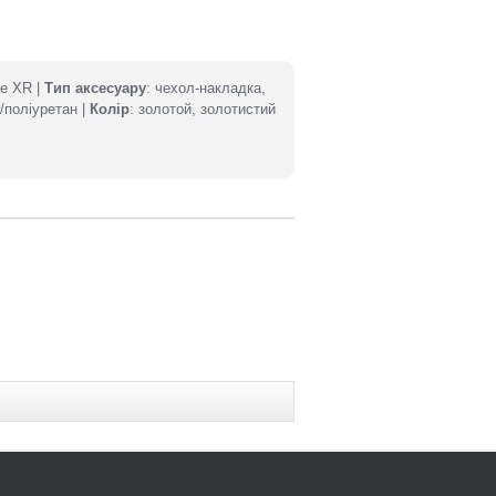
ne XR |
Тип аксесуару
: чехол-накладка,
н/поліуретан |
Колір
: золотой, золотистий