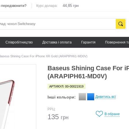
44,85 грн
 передзвонити?
Курс долара:
Cпівробітництво
Доставка і оплата
Гарантія
Повернення т
Baseus Shining Case For iPhone XR Gold (ARAPIPH61-MD0V)
Baseus Shining Case For 
(ARAPIPH61-MD0V)
АРТИКУЛ: 00-00021919
Інші кольори:
Дивитись всі
РРЦ:
В обране
135
грн