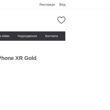
Реєстрація
Вхід
а обмін
Надходження
Контакти
iPhone XR Gold