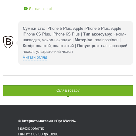
Є в наявності
Сумісність
: iPhone 6 Plus, Apple iPhone 6 Plus, Apple
iPhone 6S Plus, iPhone 6S Plus |
Тип аксесуару
: чехол-
накладка, чохол-накладка |
Матеріал
: поліпропілен |
Колір
: золотой, золотистий |
Популярне
: напівпрозорий
чохол, ультратонкий чохол
Читати огляд
Огляд товару
© Інтернет-магазин «Opt.iWorld»
Графік роботи:
Пн-Пт: з 09:00 до 18:00