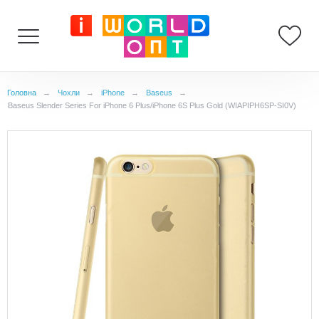
Головна
→
Чохли
→
iPhone
→
Baseus
→
Baseus Slender Series For iPhone 6 Plus/iPhone 6S Plus Gold (WIAPIPH6SP-SI0V)