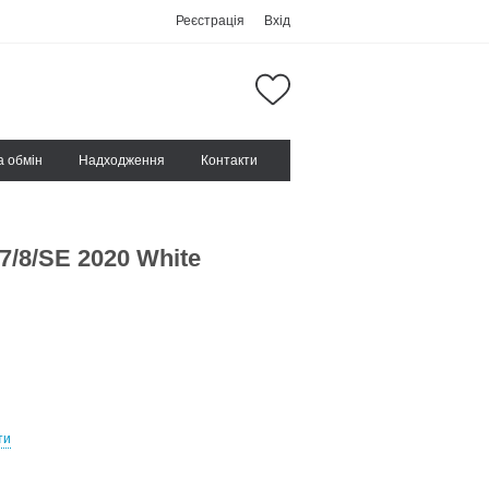
Реєстрація
Вхід
а обмін
Надходження
Контакти
7/8/SE 2020 White
ти