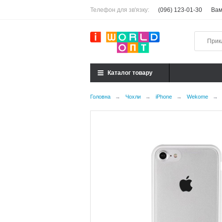
Телефон для зв'язку:
(096) 123-01-30
Вам
Каталог товару
Головна
→
Чохли
→
iPhone
→
Wekome
→