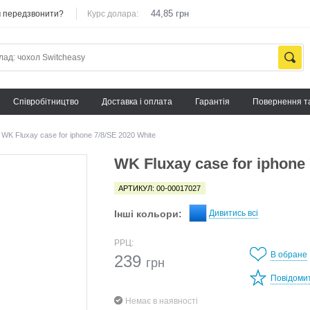
44,85 грн
 передзвонити?
Курс долара:
Cпівробітництво
Доставка і оплата
Гарантія
Повернення т
WK Fluxay case for iphone 7/8/SE 2020 White
WK Fluxay case for iphone 
АРТИКУЛ: 00-00017027
Інші кольори:
Дивитись всі
РРЦ:
В обране
239
грн
Повідоми
Немає в наявності