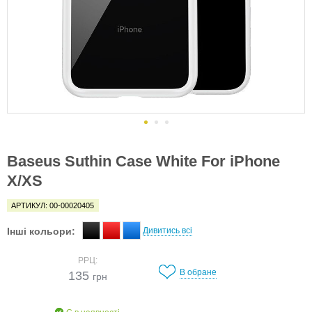
Baseus Suthin Case White For iPhone
X/XS
АРТИКУЛ: 00-00020405
Інші кольори:
Дивитись всі
РРЦ:
В обране
135
грн