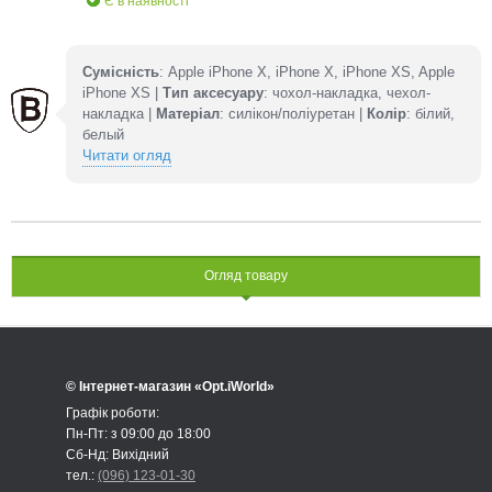
Є в наявності
Сумісність
: Apple iPhone X, iPhone X, iPhone XS, Apple
iPhone XS |
Тип аксесуару
: чохол-накладка, чехол-
накладка |
Матеріал
: силікон/поліуретан |
Колір
: білий,
белый
Читати огляд
Огляд товару
© Інтернет-магазин «Opt.iWorld»
Графік роботи:
Пн-Пт: з 09:00 до 18:00
Сб-Нд: Вихідний
тел.:
(096) 123-01-30