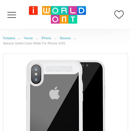
Головна
→
Чохли
→
iPhone
→
Baseus
→
Baseus Suthin Case White For iPhone X/XS