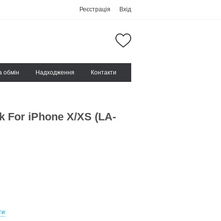
Реєстрація
Вхід
а обмін
Надходження
Контакти
k For iPhone X/XS (LA-
ти