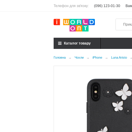
Телефон для зв'язку:
(096) 123-01-30
Вам
Каталог товару
Головна
→
Чохли
→
iPhone
→
Luna Aristo