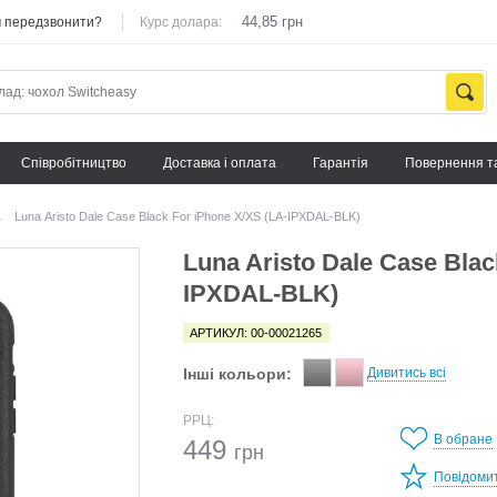
44,85 грн
 передзвонити?
Курс долара:
Cпівробітництво
Доставка і оплата
Гарантія
Повернення т
→
Luna Aristo Dale Case Black For iPhone X/XS (LA-IPXDAL-BLK)
Luna Aristo Dale Case Blac
IPXDAL-BLK)
АРТИКУЛ: 00-00021265
Інші кольори:
Дивитись всі
РРЦ:
В обране
449
грн
Повідоми