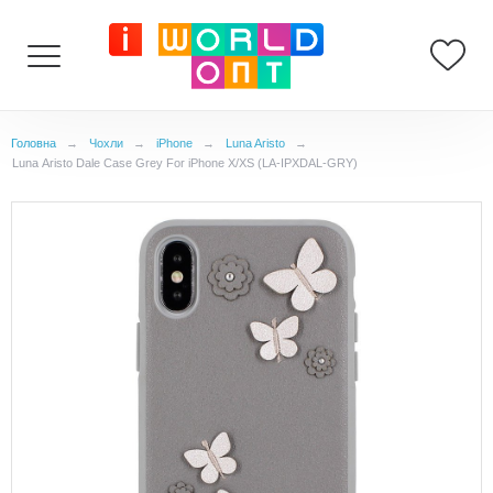
Головна
→
Чохли
→
iPhone
→
Luna Aristo
→
Luna Aristo Dale Case Grey For iPhone X/XS (LA-IPXDAL-GRY)