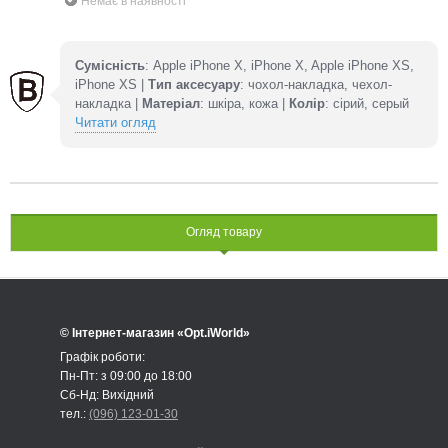
Немає в наявності
Сумісність
: Apple iPhone X, iPhone X, Apple iPhone XS,
iPhone XS |
Тип аксесуару
: чохол-накладка, чехол-
накладка |
Матеріал
: шкіра, кожа |
Колір
: сірий, серый
Читати огляд
Огляд товару
© Інтернет-магазин «Opt.iWorld»
Графік роботи:
Пн-Пт: з 09:00 до 18:00
Сб-Нд: Вихідний
тел.:
(096) 123-01-30