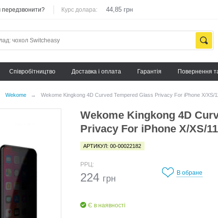
44,85 грн
 передзвонити?
Курс долара:
Cпівробітництво
Доставка і оплата
Гарантія
Повернення т
→
Wekome
→
Wekome Kingkong 4D Curved Tempered Glass Privacy For iPhone X/XS/1
Wekome Kingkong 4D Curv
Privacy For iPhone X/XS/1
АРТИКУЛ: 00-00022182
РРЦ:
В обране
224
грн
Є в наявності