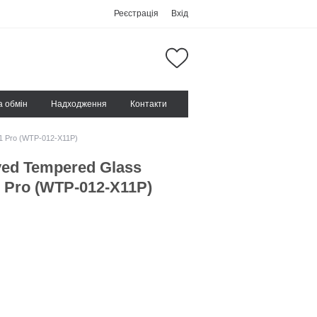
Реєстрація
Вхід
а обмін
Надходження
Контакти
1 Pro (WTP-012-X11P)
ed Tempered Glass
1 Pro (WTP-012-X11P)