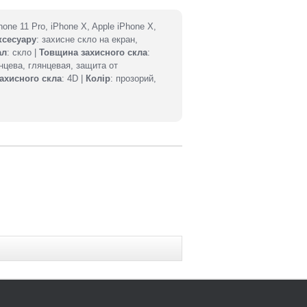
Phone 11 Pro, iPhone X, Apple iPhone X,
ксесуару
: захисне скло на екран,
ал
: скло |
Товщина захисного скла
:
янцева, глянцевая, защита от
ахисного скла
: 4D |
Колір
: прозорий,