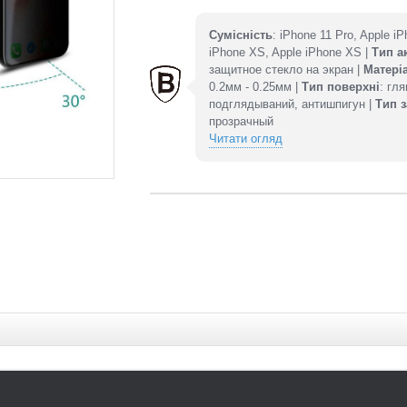
Сумісність
: iPhone 11 Pro, Apple i
iPhone XS, Apple iPhone XS |
Тип а
защитное стекло на экран |
Матері
0.2мм - 0.25мм |
Тип поверхні
: гл
подглядываний, антишпигун |
Тип з
прозрачный
Читати огляд